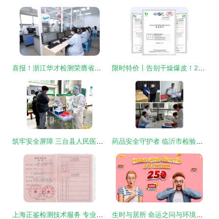
喜报！浙江华才检测荣膺省级“专精特新”中小企业称号，引领室内环境检测行业高质量发展
限时特价丨告别干燥爆皮！25元专业级护手霜，1秒还你细滑双手
筑牢安全屏障 三台县人民医院全力保障返学返工返岗人员核酸检测需求
药品安全守护者 临沂市检验检测中心以卓越工作获省级通报表扬
上海正鉴检测技术服务 专业检验检测服务的卓越提供者
生时与居所 命运之问与环境之实的辩证